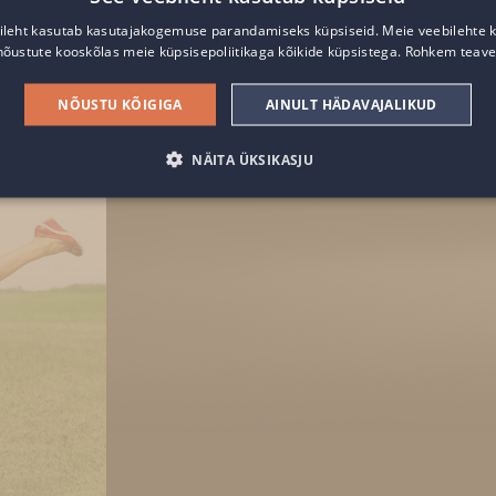
ileht kasutab kasutajakogemuse parandamiseks küpsiseid. Meie veebilehte 
nõustute kooskõlas meie küpsisepoliitikaga kõikide küpsistega.
Rohkem teave
NÕUSTU KÕIGIGA
AINULT HÄDAVAJALIKUD
NÄITA ÜKSIKASJU