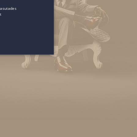
kasutades
t