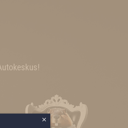
Autokeskus!
×