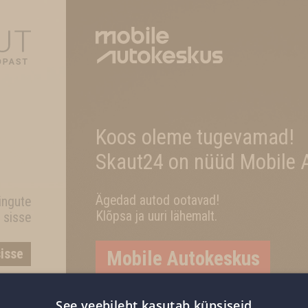
Koos oleme tugevamad!
Skaut24 on nüüd Mobile 
Ägedad autod ootavad!
ingute
Klõpsa ja uuri lähemalt.
 sisse
sisse
Mobile Autokeskus
See veebileht kasutab küpsiseid