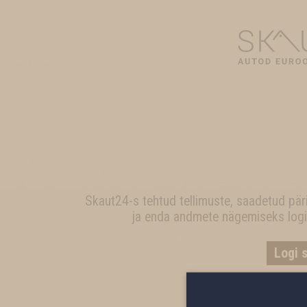
Skaut24-s tehtud tellimuste, saadetud pär
ja enda andmete nägemiseks logi
Logi 